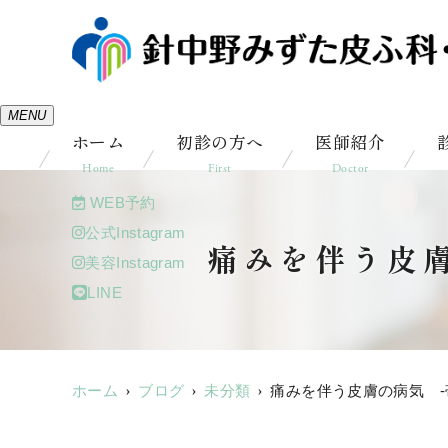
MENU
ホーム
初診の方へ
医師紹介
Home
First
Doctor
WEB予約
公式Instagram
痛みを伴う皮膚
美容Instagram
LINE
ホーム
ブログ
未分類
痛みを伴う皮膚の病気 -