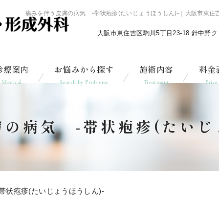
痛みを伴う皮膚の病気 -帯状疱疹(たいじょうほうしん)-｜大阪市東
大阪市東住吉区駒川5丁目23-18 針中野
診療案内
お悩みから探す
施術内容
料金
Medical
Search by Problems
Treatment
Price
の病気 -帯状疱疹(たいじ
帯状疱疹(たいじょうほうしん)-