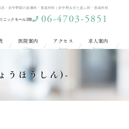
住吉区・針中野駅の皮膚科・形成外科｜針中野みずた皮ふ科・形成外科
06-4703-5851
クリニックモール2階
表
医院案内
アクセス
求人案内
Clinic
Access
Recruit
ょうほうしん)-