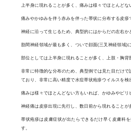
上半身に現れることが多く、痛みは様々でほとんどな
痛みやかゆみを伴う赤みを伴った帯状に分布する皮疹
神経に沿って生じるため、典型的にはからだの左右か
肋間神経領域が最も多く、ついで顔面(三叉神経領域)
部位としては上半身に現れることが多く、上肢・胸背部
非常に特徴的な分布のため、典型例では見た目だけで
ており、非常に高い精度で水痘帯状疱疹ウイルスを検
痛みは様々でほとんどない方もいれば、かゆみやピリ
神経痛は皮疹出現に先行し、数日前から現れることが多
帯状疱疹は皮膚症状が出たらできるだけ早く皮膚科を
す。