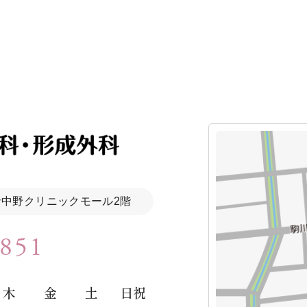
 針中野クリニックモール2階
5851
木
金
土
日祝