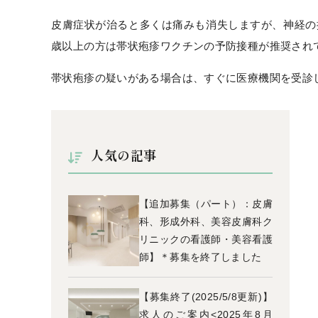
皮膚症状が治ると多くは痛みも消失しますが、神経の
歳以上の方は帯状疱疹ワクチンの予防接種が推奨され
帯状疱疹の疑いがある場合は、すぐに医療機関を受診
人気の記事
【追加募集（パート）：皮膚
科、形成外科、美容皮膚科ク
リニックの看護師・美容看護
師】＊募集を終了しました
【募集終了(2025/5/8更新)】
求人のご案内<2025年8月