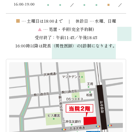
16:00-19:00
●
●
／
●
●
■
／
■
… 土曜日は18:00まで ｜ 休診日 … 水曜、日曜
▲
… 処置・手術(完全予約制)
受付終了：午前11:45／午後18:45
16:00時以降は院長（男性医師）の1診制になります。