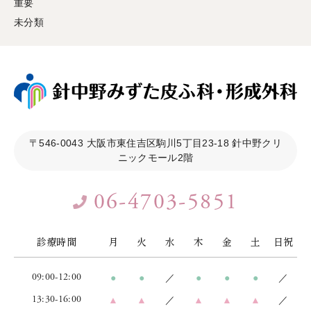
重要
未分類
〒546-0043
大阪市東住吉区駒川5丁目23-18 針中野クリ
ニックモール2階
06-4703-5851
診療時間
月
火
水
木
金
土
日祝
09:00-12:00
●
●
／
●
●
●
／
13:30-16:00
▲
▲
／
▲
▲
▲
／