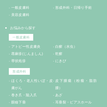
一般皮膚科
形成外科・日帰り手術
美容皮膚科
お悩みから探す
一般皮膚科
アトピー性皮膚炎
白癬（水虫）
蕁麻疹(じんましん)
乾癬
帯状疱疹
にきび
形成外科
ほくろ・老人性いぼ・皮
皮下腫瘍（粉瘤・脂肪
膚がん
腫）
巻き爪・陥入爪
あざ
眼瞼下垂
耳垂裂・ピアスホール