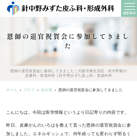
MENU
恩師の退官祝賀会に参加してきまし
た
恩師の退官祝賀会に参加してきました｜大阪市東住吉区・針中野駅の
皮膚科・形成外科｜針中野みずた皮ふ科・形成外科
ホーム
ブログ
未分類
恩師の退官祝賀会に参加してきました
こんにちは。今回は医学情報というより日記寄りの内容です。
昨日、皮膚がんのいろはを教えて貰った恩師の退官祝賀会に参
加しました。エネルギッシュで、何年経っても変わらず明るく