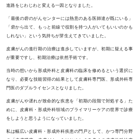
進路をじわじわと変える一因となりました。
「最後の砦のがんセンターには熱意のある医師達が既にいる」
「砦から出て、もっと前線で役割を持つ人がいてもいいのかも
しれない」という気持ちが芽生えてきていました。
皮膚がんの進行期の治療は進歩していますが、初期に疑える事
が重要ですし、初期治療は依然手術です。
当時の想いから形成外科と皮膚科の臨床を修めるという選択に
なり
、
必要な技能習得の結果として皮膚科専門医、形成外科専
門医のダブルライセンスとなりました。
皮膚がんや遅れが致命的な疾患を「初期の段階で対処する」た
めに、皮膚科・形成外科領域のプライマリーケアの世界で診療
をしようと思うようになっていました。
私は幅広い皮膚科・形成外科疾患の門戸として、かつ専門分野