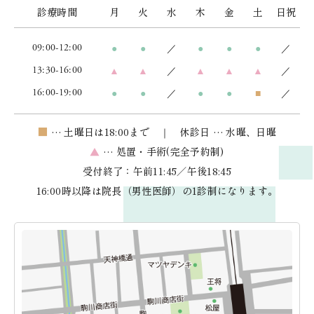
診療時間
月
火
水
木
金
土
日祝
09:00-12:00
●
●
／
●
●
●
／
13:30-16:00
▲
▲
／
▲
▲
▲
／
16:00-19:00
●
●
／
●
●
■
／
■
… 土曜日は18:00まで ｜ 休診日 … 水曜、日曜
▲
… 処置・手術(完全予約制)
受付終了：午前11:45／午後18:45
16:00時以降は院長（男性医師）の1診制になります。