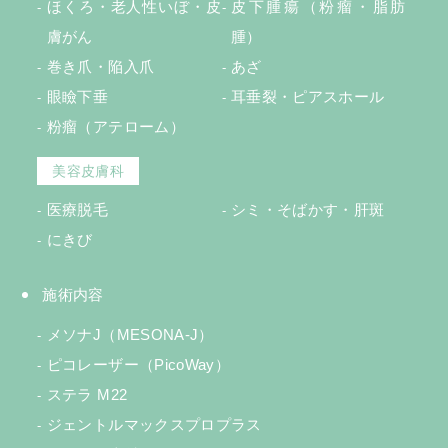
ほくろ・老人性いぼ・皮
皮下腫瘍（粉瘤・脂肪
膚がん
腫）
巻き爪・陥入爪
あざ
眼瞼下垂
耳垂裂・ピアスホール
粉瘤（アテローム）
美容皮膚科
医療脱毛
シミ・そばかす・肝斑
にきび
施術内容
メソナJ（MESONA-J）
ピコレーザー（PicoWay）
ステラ M22
ジェントルマックスプロプラス